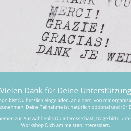
Vielen Dank für Deine Unterstützun
ön bist Du herzlich eingeladen, an einem, von mir organisi
zunehmen. Deine Teilnahme ist natürlich optional und für D
Themen zur Auswahl. Falls Du Interesse hast, trage bitte unte
Workshop Dich am meisten interessiert.