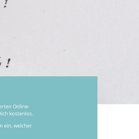
g
erten Online-
ich kostenlos.
n ein, welcher