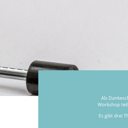
Als Dankesch
Workshop teil
Es gibt drei 